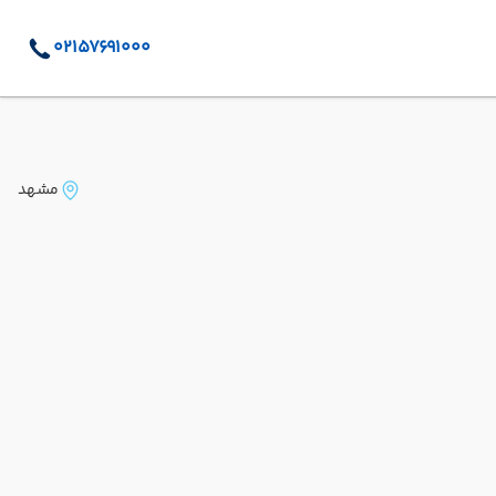
02157691000
مشهد