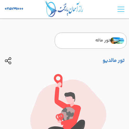
02157691000
تور ماله
تور مالدیو