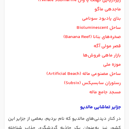
زیردریایی نهنگ یا وال Whale Submarine))
ماجدهی ماگو
بنای یادبود سونامی
ساحل Bioluminescent
صخره‌های بنانا (Banana Reef)
قصر مولی آگه
بازار ماهی فروش‌ها
موزه ملی
ساحل مصنوعی ماله (Artificial Beach)
رستوران سابسیکس (Subsix)
مسجد جامع ماله
جزایر تماشایی مالدیو
در کنار دیدنی‌های مالدیو که نام بردیم، بعضی از جزایر این
کشور نیز به‌عنوان یک جاذبه گردشگری جذاب شناخته