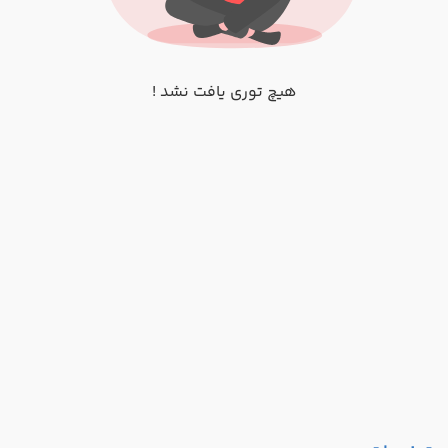
هیچ توری یافت نشد !