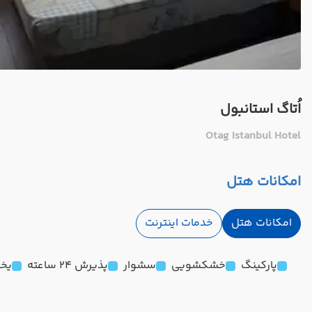
اُتاگ استانبول
Otag Istanbul Hotel
امکانات هتل
امکانات هتل
خدمات اینترنت
پارکینگ
خشکشویی
سشوار
پذیرش 24 ساعته
یخچ