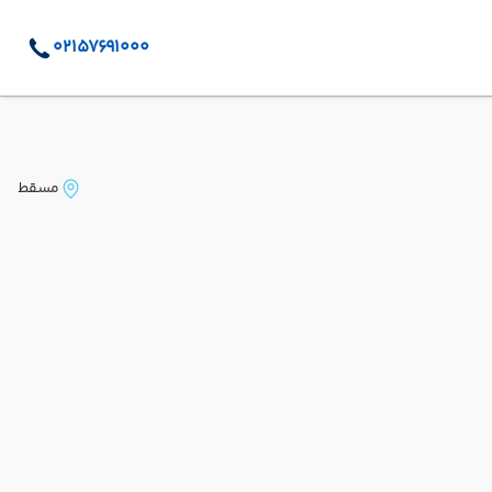
02157691000
مسقط