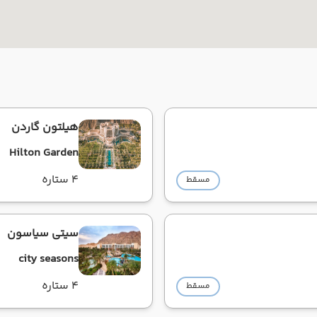
هیلتون گاردن
Hilton Garden
4 ستاره
مسقط
سیتی سیاسون
city seasons
4 ستاره
مسقط