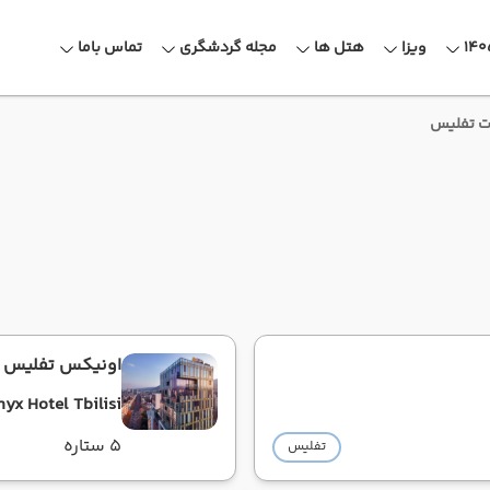
ویزا
هتل ها
مجله گردشگری
تماس باما
ت تفلیس
اونیکس تفلیس
nyx Hotel Tbilisi
5 ستاره
تفلیس