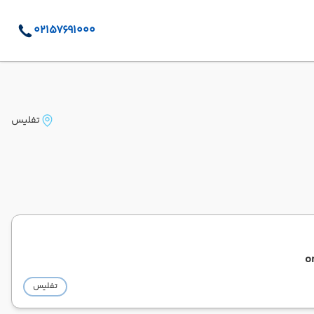
02157691000
تفلیس
o
تفلیس