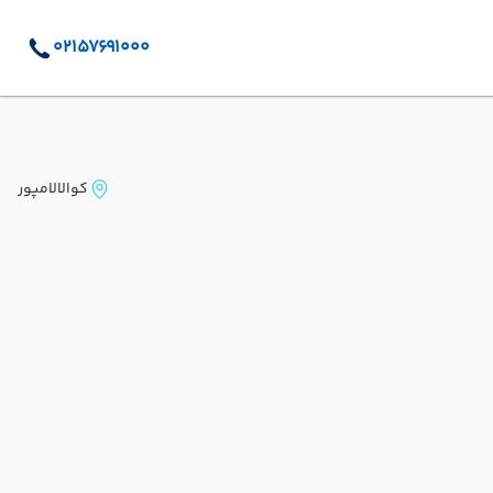
02157691000
کوالالامپور