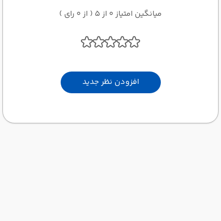
میانگین امتیاز 0 از 5 ( از 0 رای )
افزودن نظر جدید