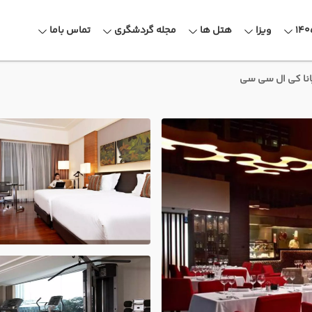
ویزا
هتل ها
مجله گردشگری
تماس باما
انا کی ال سی سی