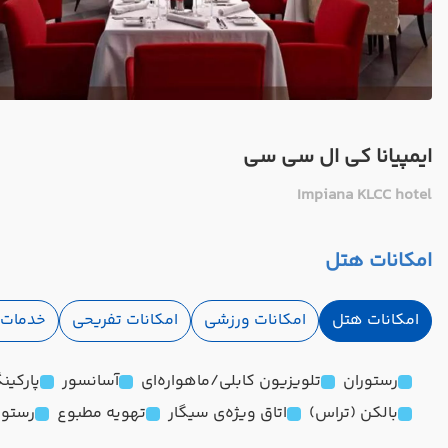
ایمپیانا کی ال سی سی
Impiana KLCC hotel
امکانات هتل
امکانات هتل
امکانات ورزشی
امکانات تفریحی
خدمات ا
رستوران
تلویزیون کابلی/ماهواره‌ای
آسانسور
پارکین
بالکن (تراس)
اتاق ویژه‌ی سیگار
تهویه مطبوع
رستور