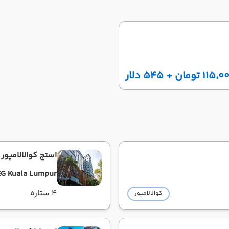
مان + ۵۴۵ دلار
استج کوالالامپور
G Kuala Lumpur
4 ستاره
کوالالامپور