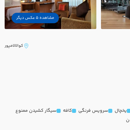
مشاهده 5 عکس دیگر
کوالالامپور
یخچال
سرویس فرنگی
کافه
سیگار کشیدن ممنوع
ن