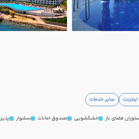
ینترنت
سایر خدمات
توران فضای باز
خشکشویی
صندوق امانات
سشوار
پذیرش 24 