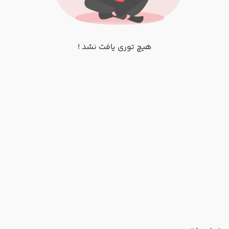
هیچ توری یافت نشد !