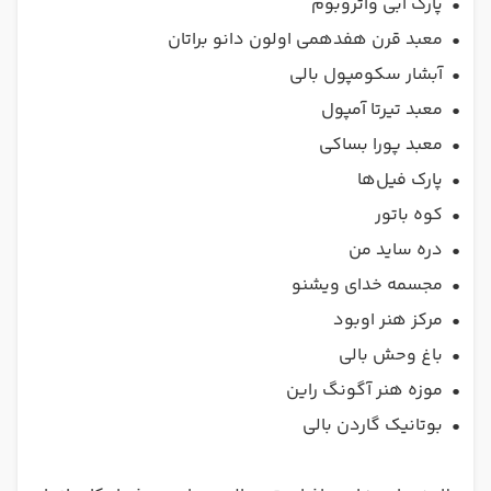
•
پارک آبی واتروبوم
•
معبد قرن هفدهمی اولون دانو براتان
•
آبشار سکومپول بالی
•
معبد تیرتا آمپول
•
معبد پورا بساکی
•
پارک فیل‌ها
•
کوه باتور
•
دره ساید من
•
مجسمه خدای ویشنو
•
مرکز هنر اوبود
•
باغ وحش بالی
•
موزه هنر آگونگ راین
•
بوتانیک گاردن بالی