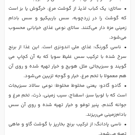
•
ساتای: یک کباب لذیذ از گوشت مرغ، خرگوش یا بز است
که گوشت را در زردچوبه، سس باربیکیو و سس بادام
زمینی مزه دار می‌کنند. ساتای نوعی غذای خیابانی محسوب
می‌شود.
•
ناسی گورنگ: غذای ملی اندونزی است. این غذا از برنج
سرخ شده با ترکیب سس غلیظ سویا که به آن کچاپ می
گویند و سبزیجاتی مثل هویج و خیار تهیه شده و روی آن
هم معمولا با تخم مرغ، خیار و گوجه تزیین می‌شود.
•
گادو گادو: یعنی مخلوط مخلوط؛ نوعی سالاد سبزیجات
است که با لوبیا سبز، اسفناج، سیب زمینی، ذرت، تخم مرغ و
جوانه گندم، پنیر توفو و خیار تهیه شده و روی آن سس
بادام‌زمینی می‌ریزند.
•
ناسی پادانگ: از ترکیب برنج بخارپز با گوشت گاو و ماهی
تهیه می‌شود.