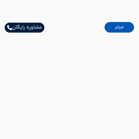
مشاوره رایگان
فیلتر
اطلاعات تماس
خیابان شریعتی ابتدای خیابان بهشتی پلاک32