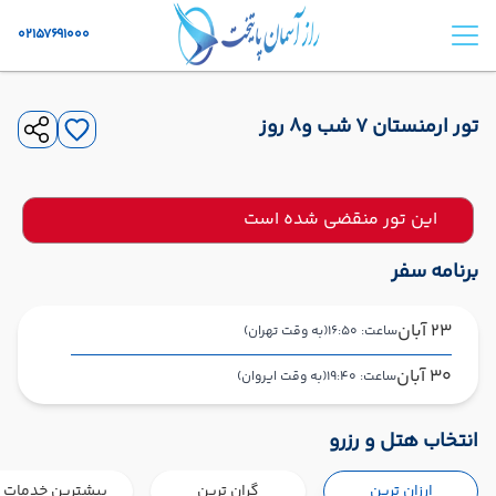
02157691000
تور ارمنستان 7 شب و8 روز
این تور منقضی شده است
برنامه سفر
23 آبان
ساعت: 16:50
(به وقت تهران)
30 آبان
ساعت: 19:40
(به وقت ایروان)
تهران ,
فرودگاه بین‌المللی امام خمینی IKA
شروع سفر
انتخاب هتل و رزرو
ایروان ,
فرودگاه بین‌المللی زوارتنوتس EVN
ارزان ترین
گران ترین
بیشترین خدمات