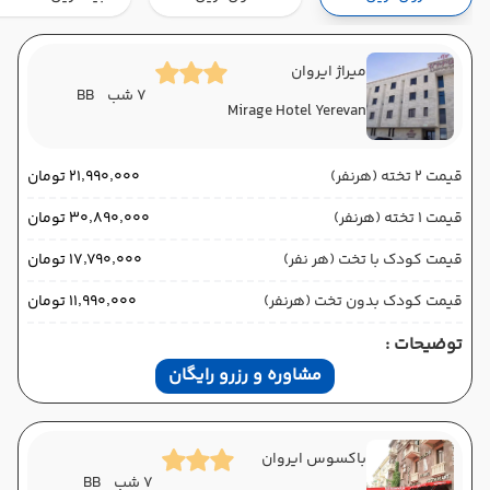
هوایی (Economy)
کاسپین
نوع سفر :
02:00
16:50
ساعت حرکت :
مدت سفر :
میراژ ایروان
7 شب
BB
Mirage Hotel Yerevan
ایروان ,
فرودگاه بین‌المللی زوارتنوتس EVN
پایان سفر
تهران ,
فرودگاه بین‌المللی امام خمینی IKA
قیمت 2 تخته (هرنفر)
۲۱٬۹۹۰٬۰۰۰ تومان
هوایی (Economy)
کاسپین
نوع سفر :
قیمت 1 تخته (هرنفر)
۳۰٬۸۹۰٬۰۰۰ تومان
02:00
19:40
ساعت حرکت :
مدت سفر :
قیمت کودک با تخت (هر نفر)
۱۷٬۷۹۰٬۰۰۰ تومان
قیمت کودک بدون تخت (هرنفر)
۱۱٬۹۹۰٬۰۰۰ تومان
توضیحات :
مشاوره و رزرو رایگان
باکسوس ایروان
7 شب
BB