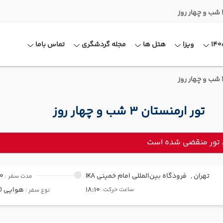
ویزا
هتل ها
مجله گردشگری
تماس باما
تور ارمنستان 3 شب و چهار روز
 تور منقضی شده است
تهران ,
فرودگاه بین‌المللی امام خمینی IKA
00
مدت سفر :
18:10
هوایی (Economy)
ساعت حرکت :
نوع سفر :