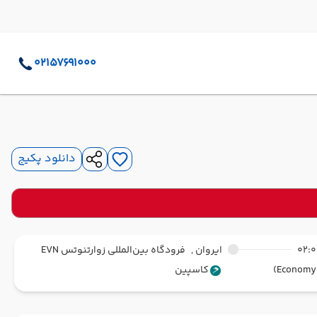
02157691000
دانلود پکیج
02:
ایروان ,
فرودگاه بین‌المللی زوارتنوتس EVN
کاسپین