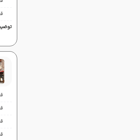
قی
قی
توضیح
قیمت 
قیمت 
قی
قی