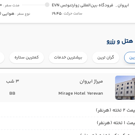
ایروان ,
فرودگاه بین‌المللی زوارتنوتس EVN
00
مدت سفر :
19:45
هوایی (Economy)
ساعت حرکت :
نوع سفر :
هتل و رزرو
رین
گران ترین
بیشترین خدمات
کمترین ستاره
میراژ ایروان
3 شب
BB
Mirage Hotel Yerevan
2 تخته (هرنفر)
1 تخته (هرنفر)