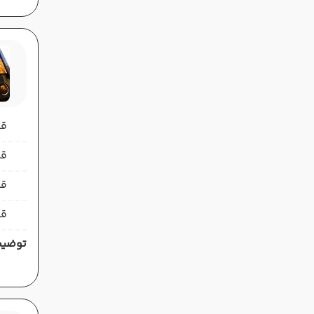
قیمت 
قیمت 
قی
قی
توضیح