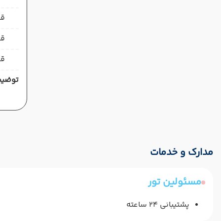
قیمت 
قی
قی
توضیح
مدارک و خدمات
مسئولین تور
پشتیبانی 24 ساعته