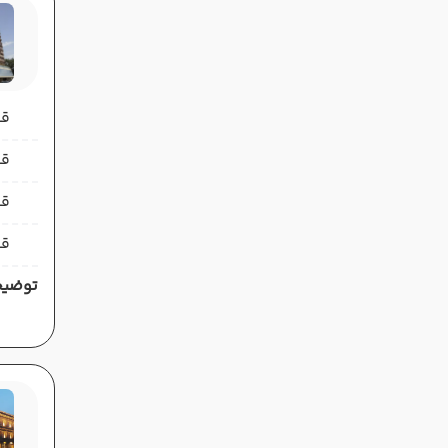
قیمت 
قیمت 
قی
قی
توضیح