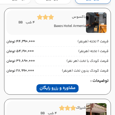
هوایی (Economy)
کاسپین
نوع سفر :
02:00
11:00
ساعت حرکت :
مدت سفر :
باکسوس
4 شب
BB
Baxos Hotel Armenia
ایروان ,
فرودگاه بین‌المللی زوارتنوتس EVN
پایان سفر
تهران ,
فرودگاه بین‌المللی امام خمینی IKA
قیمت 2 تخته (هرنفر)
۴۴٬۳۹۰٬۰۰۰ تومان
هوایی (Economy)
کاسپین
نوع سفر :
قیمت 1 تخته (هرنفر)
۵۴٬۱۹۰٬۰۰۰ تومان
02:00
16:00
ساعت حرکت :
مدت سفر :
قیمت کودک با تخت (هر نفر)
۳۶٬۸۹۰٬۰۰۰ تومان
قیمت کودک بدون تخت (هرنفر)
۲۸٬۹۹۰٬۰۰۰ تومان
توضیحات :
مشاوره و رزرو رایگان
شیراک
4 شب
BB