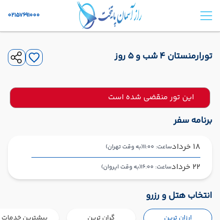
02157691000
تورارمنستان 4 شب و 5 روز
این تور منقضی شده است
برنامه سفر
18 خرداد
ساعت: 11:00
(به وقت تهران)
22 خرداد
ساعت: 16:00
(به وقت ایروان)
تهران ,
فرودگاه بین‌المللی امام خمینی IKA
شروع سفر
انتخاب هتل و رزرو
ایروان ,
فرودگاه بین‌المللی زوارتنوتس EVN
ارزان ترین
گران ترین
بیشترین خدمات