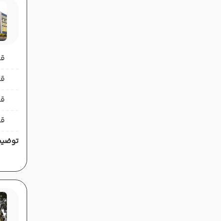
قیمت 
قیمت 
قی
قی
توضیح