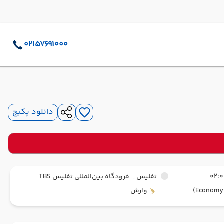
02157691000
دانلود پکیج
02:
تفلیس ,
فرودگاه بین‌المللی تفلیس TBS
وارش