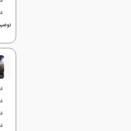
قی
قی
توضیح
قیمت 
قیمت 
قی
قی