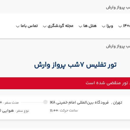
ویزا
هتل ها
مجله گردشگری
تماس باما
تور تفلیس 7شب پرواز وارش
 تور منقضی شده است
تهران ,
فرودگاه بین‌المللی امام خمینی IKA
00
مدت سفر :
11:00
هوایی (Economy)
ساعت حرکت :
نوع سفر :