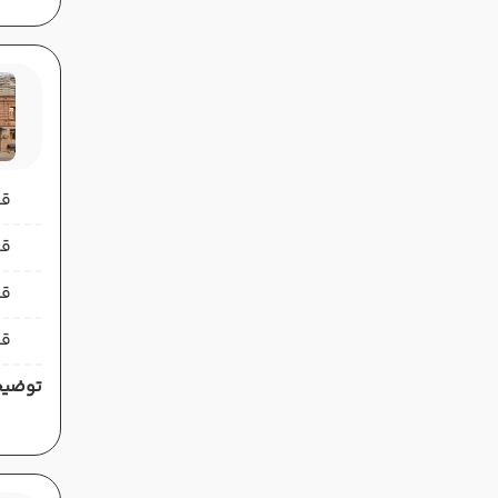
قیمت 
قیمت 
قی
قی
توضیح