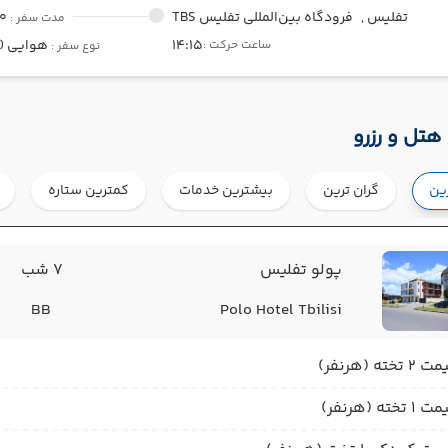
تفلیس ,
فرودگاه بین‌المللی تفلیس TBS
00
مدت سفر :
14:15
هوایی (Economy)
ساعت حرکت :
نوع سفر :
هتل و رزرو
رین
گران ترین
بیشترین خدمات
کمترین ستاره
پولو تفلیس
7 شب
BB
Polo Hotel Tbilisi
2 تخته (هرنفر)
1 تخته (هرنفر)