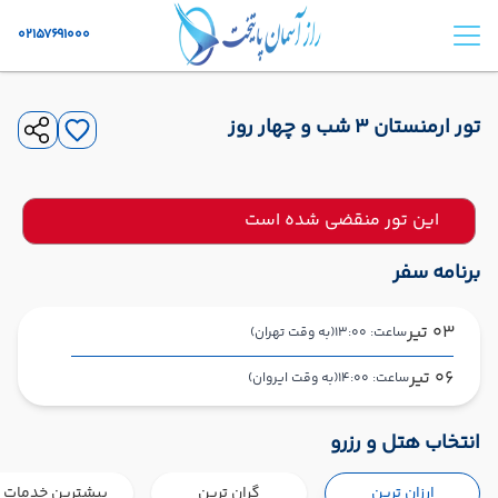
02157691000
تور ارمنستان 3 شب و چهار روز
این تور منقضی شده است
برنامه سفر
03 تیر
ساعت: 13:00
(به وقت تهران)
06 تیر
ساعت: 14:00
(به وقت ایروان)
تهران ,
فرودگاه بین‌المللی امام خمینی IKA
شروع سفر
انتخاب هتل و رزرو
ایروان ,
فرودگاه بین‌المللی زوارتنوتس EVN
ارزان ترین
گران ترین
بیشترین خدمات