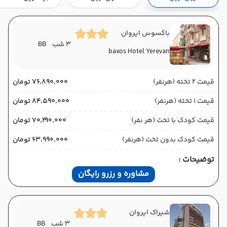
هوایی (Economy)
معراج
نوع سفر :
02:00
13:00
ساعت حرکت :
مدت سفر :
باکسوس ایروان
3 شب
BB
baxos Hotel Yerevan
ایروان ,
فرودگاه بین‌المللی زوارتنوتس EVN
پایان سفر
تهران ,
فرودگاه بین‌المللی امام خمینی IKA
قیمت 2 تخته (هرنفر)
۷۶٬۸۹۰٬۰۰۰ تومان
هوایی (Economy)
کاسپین
نوع سفر :
قیمت 1 تخته (هرنفر)
۸۴٬۵۹۰٬۰۰۰ تومان
02:00
14:00
ساعت حرکت :
مدت سفر :
قیمت کودک با تخت (هر نفر)
۷۰٬۲۹۰٬۰۰۰ تومان
قیمت کودک بدون تخت (هرنفر)
۶۳٬۹۹۰٬۰۰۰ تومان
توضیحات :
مشاوره و رزرو رایگان
شیراک ایروان
3 شب
BB