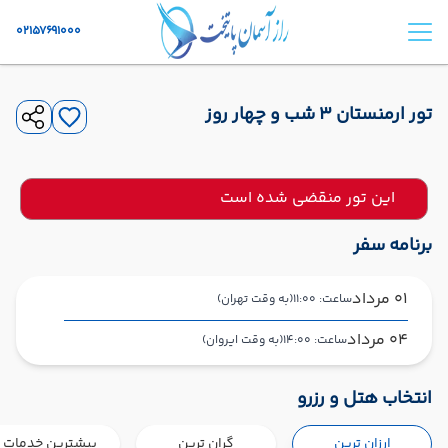
02157691000
تور ارمنستان 3 شب و چهار روز
این تور منقضی شده است
برنامه سفر
01 مرداد
ساعت: 11:00
(به وقت تهران)
04 مرداد
ساعت: 14:00
(به وقت ایروان)
تهران ,
فرودگاه بین‌المللی امام خمینی IKA
شروع سفر
انتخاب هتل و رزرو
ایروان ,
فرودگاه بین‌المللی زوارتنوتس EVN
ارزان ترین
گران ترین
بیشترین خدمات