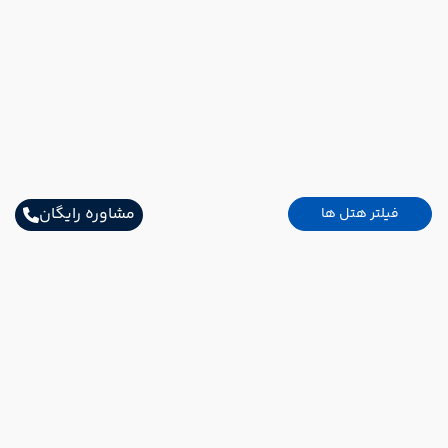
مشاوره رایگان
فیلتر هتل ها
سایر تاریخ های برگزاری
17 مرداد
20 مرداد
رفت :
برگشت :
14:00
11:00
ساعت :
ساعت :
49,890,000 تومان