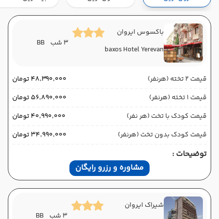
هوایی (Economy)
کاسپین
نوع سفر :
02:00
11:00
ساعت حرکت :
مدت سفر :
باکسوس ایروان
3 شب
BB
baxos Hotel Yerevan
ایروان ,
فرودگاه بین‌المللی زوارتنوتس EVN
پایان سفر
تهران ,
فرودگاه بین‌المللی امام خمینی IKA
قیمت 2 تخته (هرنفر)
۴۸٬۳۹۰٬۰۰۰ تومان
هوایی (Economy)
کاسپین
نوع سفر :
قیمت 1 تخته (هرنفر)
۵۶٬۸۹۰٬۰۰۰ تومان
02:00
14:00
ساعت حرکت :
مدت سفر :
قیمت کودک با تخت (هر نفر)
۴۰٬۹۹۰٬۰۰۰ تومان
قیمت کودک بدون تخت (هرنفر)
۳۴٬۹۹۰٬۰۰۰ تومان
توضیحات :
مشاوره و رزرو رایگان
شیراک ایروان
3 شب
BB