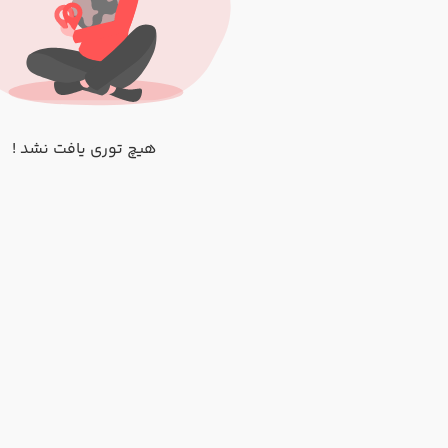
هیچ توری یافت نشد !