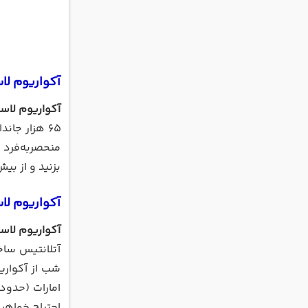
آکواریوم لا
آکواریوم لاس
65 هزار جا
منحصربه‌فرد ا
بزنید و از بیش از 20 نمایشگاهی که در این آکواریوم بزرگ وجو
آکواریوم ل
آکواریوم لاس
آتلانتیس ساخ
امارات (حدود
احتیاج خواهی