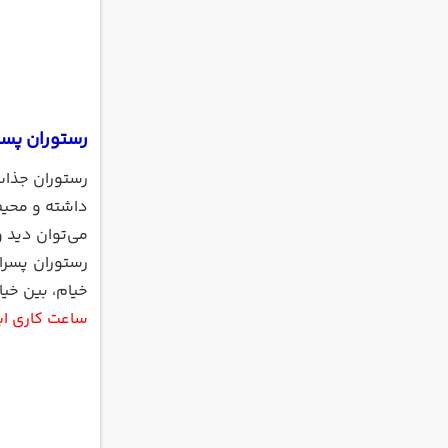
رستوران پسر
رستوران جذاب
داشته و محیط
می‌توان دید و
رستوران پسران
خیام، بین خیام 61 و 63 واقع شده و در ساختمان مروارید 
ساعت کاری این مجموعه 