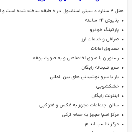
هتل 4 ستاره د سیتی استانبول در 8 طبقه ساخته شده است و امکانات خوبی به مهمانان خود ارائه می کند؛ از جمله
•
پذیرش 24 ساعته
•
پارکینگ خودرو
•
صرافی و خدمات ارز
•
صندوق امانات
•
رستوران با منوی اختصاصی و به صورت بوفه
•
سرو صبحانه رایگان
•
بار با سرو نوشیدنی های بین المللی
•
خشکشویی
•
اینترنت رایگان
•
سالن اجتماعات مجهز به فکس و فتوکپی
•
مرکز اسپا مجهز به حمام ترکی
•
مرکز تناسب اندام