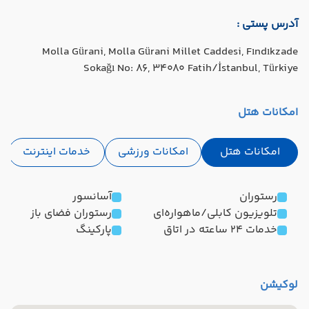
آدرس پستی :
Molla Gürani, Molla Gürani Millet Caddesi, Fındıkzade
Sokağı No: 86, 34080 Fatih/İstanbul, Türkiye
امکانات هتل
امکانات هتل
امکانات ورزشی
خدمات اینترنت
رستوران
آسانسور
تلویزیون کابلی/ماهواره‌ای
رستوران فضای باز
خدمات 24 ساعته در اتاق
پارکینگ
لوکیشن