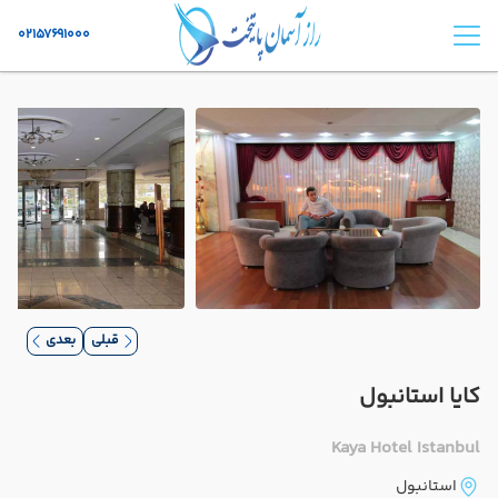
02157691000
قبلی
بعدی
کایا استانبول
Kaya Hotel Istanbul
استانبول