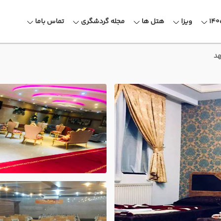
ویزا
هتل ها
مجله گردشگری
تماس باما
هد