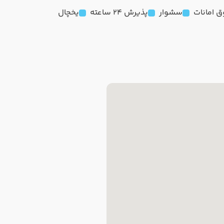
 امانات
سشوار
پذیرش 24 ساعته
یخچال