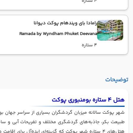
4 ستاره
رامادا بای ویندهام پوکت دیوانا
Ramada by Wyndham Phuket Deevana
4 ستاره
توضیحات
هتل 4 ستاره بومنبوری پوکت
شهر پوکت سالانه میزبان گردشگران بسیاری از سراسر جهان بوده
طبیعت بکر، جاذبه‌های گردشگری مختلف و تفریحات آبی و ساح
هتل‌های ۴ ستاره شهر پوکت که گزینه‌ای ایده‌آل برای اقامت در این شهر به‌شمار می‌رود؛ بومان بوری است.