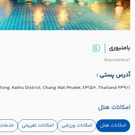
بامنبوری
Baumanburi
آدرس پستی :
239/1 ซอย ราษฎร์อุทิศ 200 ปี 1 Pa Tong, Kathu District, Chang Wat Phuket 83150, Thailand
امکانات هتل
امکانات هتل
امکانات ورزشی
امکانات تفریحی
خدمات ا