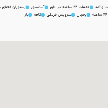
 و آمد
خدمات 24 ساعته در اتاق
آسانسور
رستوران فضای با
یخچال
سرویس فرنگی
کافه
بار