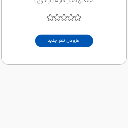
میانگین امتیاز 0 از 5 ( از 0 رای )
افزودن نظر جدید