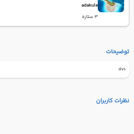
adakule
3 ستاره
توضیحات
dvs
نظرات کاربران