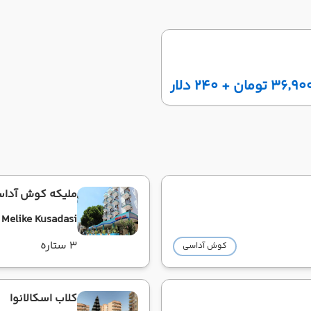
ومان + ۲۴۰ دلار
ملیکه کوش آدا
 Melike Kusadasi
3 ستاره
کوش آداسی
کلاب اسکالانوا