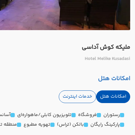
ملیکه کوش آداسی
Hotel Melike Kusadasi
امکانات هتل
امکانات هتل
خدمات اینترنت
رستوران
فروشگاه
تلویزیون کابلی/ماهواره‌ای
آسانس
پارکینگ رایگان
بالکن (تراس)
تهویه مطبوع
منطقه تع