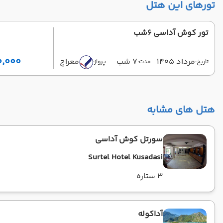
تورهای این هتل
تور کوش آداسی 6شب
۳۶٬۹۰۰٬۰۰۰ ت
مرداد 1405
7 شب
معراج
تاریخ:
مدت:
پرواز:
هتل های مشابه
سورتل کوش آداسی
Surtel Hotel Kusadasi
3 ستاره
آداکوله