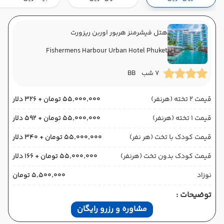
هوایی (Economy)
ماهان
نوع سفر :
06:30
21:00
ساعت حرکت :
مدت سفر :
هتل فیشرمنز هربور اوربن ریزورت
Fishermens Harbour Urban Hotel Phuket
پوکت ,
فرودگاه بین‌المللی پوکت HKT
پایان سفر
تهران ,
فرودگاه بین‌المللی امام خمینی IKA
7 شب
BB
هوایی (Economy)
ماهان
نوع سفر :
قیمت 2 تخته (هرنفر)
۵۵٬۰۰۰٬۰۰۰ تومان + ۳۲۶ دلار
06:30
22:00
ساعت حرکت :
مدت سفر :
قیمت 1 تخته (هرنفر)
۵۵٬۰۰۰٬۰۰۰ تومان + ۵۹۲ دلار
قیمت کودک با تخت (هر نفر)
۵۵٬۰۰۰٬۰۰۰ تومان + ۳۴۰ دلار
قیمت کودک بدون تخت (هرنفر)
۵۵٬۰۰۰٬۰۰۰ تومان + ۱۶۶ دلار
نوزاد
۵٬۵۰۰٬۰۰۰ تومان
توضیحات :
مشاوره و رزرو رایگان