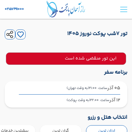
02157691000
تور 7شب پوکت نوروز ۱۴۰۵
این تور منقضی شده است
برنامه سفر
05 آذر
ساعت: 21:00
(به وقت تهران)
12 آذر
ساعت: 22:00
(به وقت پوکت)
تهران ,
فرودگاه بین‌المللی امام خمینی IKA
شروع سفر
انتخاب هتل و رزرو
پوکت ,
فرودگاه بین‌المللی پوکت HKT
ارزان ترین
گران ترین
بیشترین خدمات