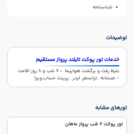
شناسنامه
توضیحات
خدمات
تور پوکت تایلند پرواز مستقیم
بلیط رفت و برگشت هواپیما - 7 شب و 8 روز اقامت
- صبحانه , ترانسفر, لیدر , پرینت حساب,ویزا
تورهای مشابه
تور پوکت 7 شب پرواز ماهان