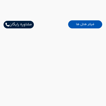
مشاوره رایگان
فیلتر هتل ها
اطلاعات تماس
خیابان شریعتی ابتدای خیابان بهشتی پلاک32