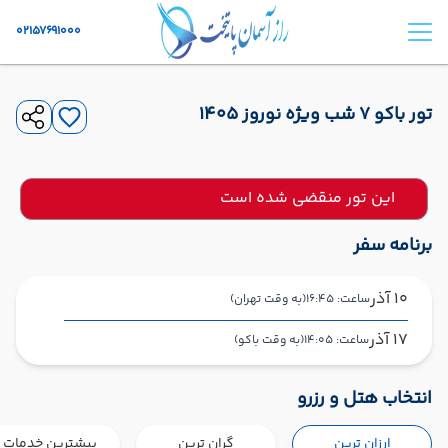
02157691000
تور باکو ۷ شب ویژه نوروز 1405
این تور منقضی شده است
برنامه سفر
10 آذر
ساعت: 16:45
(به وقت تهران)
17 آذر
ساعت: 14:05
(به وقت باکو)
تهران ,
فرودگاه بین‌المللی امام خمینی IKA
شروع سفر
انتخاب هتل و رزرو
باکو ,
فرودگاه بین‌المللی حیدر علی‌اف GYD
ارزان ترین
گران ترین
بیشترین خدمات