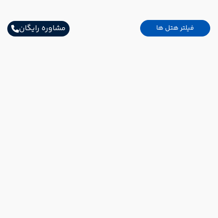
مشاوره رایگان
فیلتر هتل ها
اطلاعات تماس
خیابان شریعتی ابتدای خیابان بهشتی پلاک32
02157691000
Info@AsemanPaytakht.com