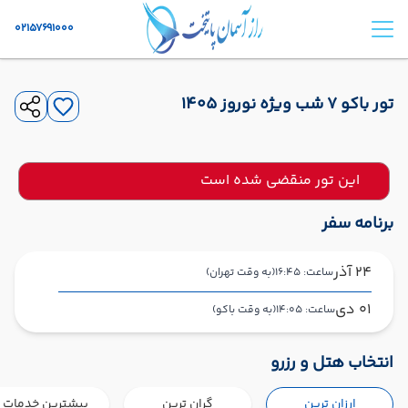
02157691000
تور باکو ۷ شب ویژه نوروز 1405
این تور منقضی شده است
برنامه سفر
24 آذر
ساعت: 16:45
(به وقت تهران)
01 دی
ساعت: 14:05
(به وقت باکو)
تهران ,
فرودگاه بین‌المللی امام خمینی IKA
شروع سفر
انتخاب هتل و رزرو
باکو ,
فرودگاه بین‌المللی حیدر علی‌اف GYD
ارزان ترین
گران ترین
بیشترین خدمات