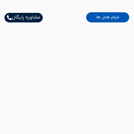
مشاوره رایگان
فیلتر هتل ها
اطلاعات تماس
خیابان شریعتی ابتدای خیابان بهشتی پلاک32
02157691000
Info@AsemanPaytakht.com