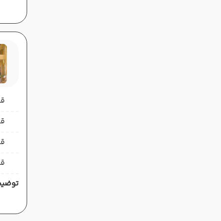
قیمت 
قیمت 
قی
قی
توضیح