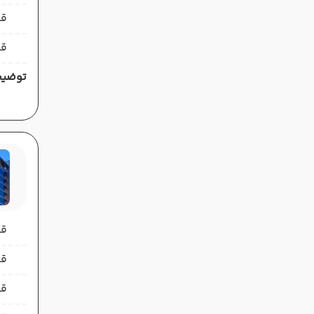
قی
قی
توضیح
قیمت 
قیمت 
قی