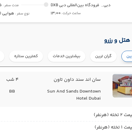
دبی ,
فرودگاه بین‌المللی دبی DXB
5
مدت سفر :
13:00
هوایی (Economy)
ساعت حرکت :
نوع سفر :
هتل و رزرو
رین
گران ترین
بیشترین خدمات
کمترین ستاره
سان اند سند داون تاون
4 شب
BB
Sun And Sands Downtown
Hotel Dubai
2 تخته (هرنفر)
1 تخته (هرنفر)