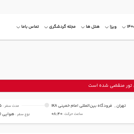
ویزا
هتل ها
مجله گردشگری
تماس باما
 تور منقضی شده است
تهران ,
فرودگاه بین‌المللی امام خمینی IKA
5
مدت سفر :
08:40
هوایی (Economy)
ساعت حرکت :
نوع سفر :