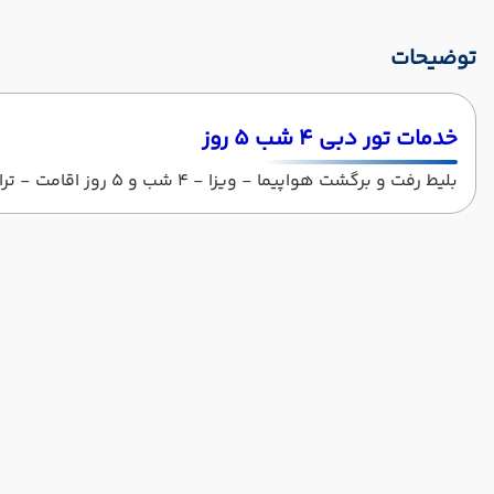
توضیحات
خدمات تور دبی 4 شب 5 روز
بلیط رفت و برگشت هواپیما - ویزا - 4 شب و 5 روز اقامت - ترانسفر فرودگاهی - صبحانه - بیمه مسافرتی