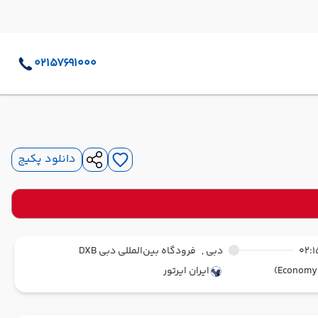
02157691000
دانلود پکیج
02:1
دبی ,
فرودگاه بین‌المللی دبی DXB
ایران ایرتور