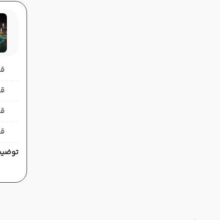
قیمت 
قیمت 
قی
قی
توضیح